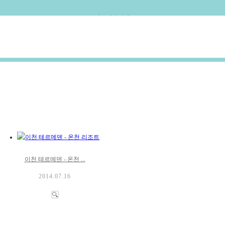
입금계좌안내
농협 351-1244-7962-03
예금주 부래미 홍실
이천 테르메덴 - 온천 ...
2014.07.16