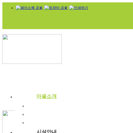
마을소개
부래미마을소개
주변관광지
찾아오시는길
시설안내