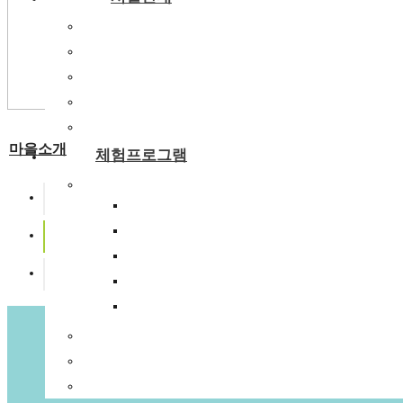
숙박시설
강당
식당
주차장
부래미운동장
마을소개
체험프로그램
체험프로그램
부래미마을소개
수확체험 프로그램
문화체험 프로그램
주변관광지
먹거리 체험 프로그램
찾아오시는길
패키지 프로그램
숙박형 프로그램
이달의 추천체험
체험동영상
부래미 마을축제