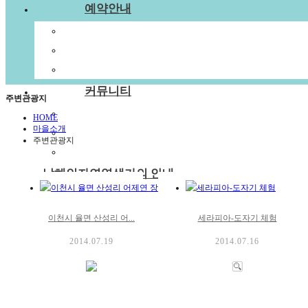
예약안내
예약안내
예약문의
1:1상담신청
커뮤니티
주변관광지
공지사항
HOME
마을소개
부래미 갤러리
주변관광지
부래미 체험후기
남혜인자연염색가의 안내
천연염색 제품
2022년 천연염색 상반기 강의계획서
이천시 율면 산성리 어...
세라피아-도자기 체험
2014.07.19
2014.07.16