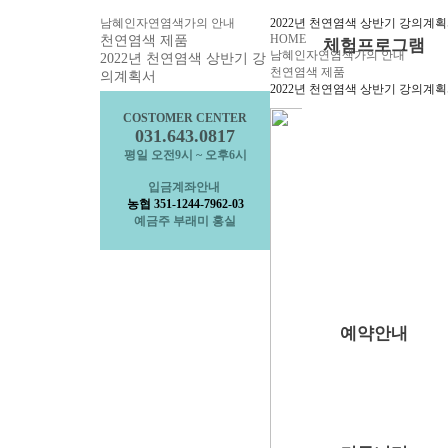
부래미운동장
남혜인자연염색가의 안내
2022년 천연염색 상반기 강의계
HOME
천연염색 제품
체험프로그램
남혜인자연염색가의 안내
2022년 천연염색 상반기 강
천연염색 제품
의계획서
체험프로그램
2022년 천연염색 상반기 강의계
수확체험 프로그램
COSTOMER CENTER
문화체험 프로그램
031.643.0817
평일 오전9시 ~ 오후6시
먹거리 체험 프로그
패키지 프로그램
입금계좌안내
농협 351-1244-7962-03
숙박형 프로그램
예금주 부래미 홍실
이달의 추천체험
체험동영상
부래미 마을축제
예약안내
예약안내
예약문의
1:1상담신청