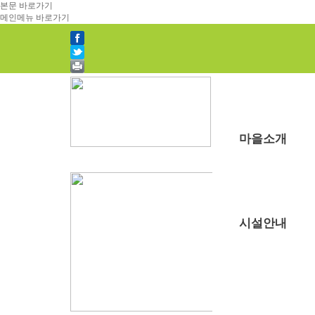
본문 바로가기
메인메뉴 바로가기
마을소개
부래미마을소개
주변관광지
찾아오시는길
시설안내
숙박시설
강당
식당
주차장