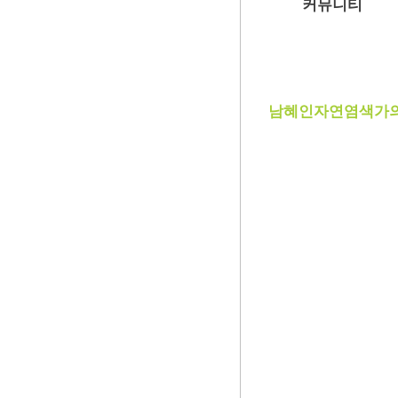
커뮤니티
공지사항
부래미 갤러리
부래미 체험후기
남혜인자연염색가의
천연염색 제품
2022년 천연염색 