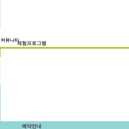
숙박시설
강당
식당
주차장
부래미운동장
커뮤니티
체험프로그램
공지사항
체험프로그램
수확체험 프로그램
부래미 갤러리
문화체험 프로그램
먹거리 체험 프로그램
부래미 체험후기
패키지 프로그램
숙박형 프로그램
이달의 추천체험
체험동영상
부래미 마을축제
예약안내