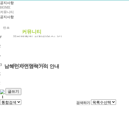
공지사항
예약안내
HOME
커뮤니티
예약문의
공지사항
1:1상담신청
번호
커뮤니티
6
꿈빚체험처 선정되었습니다.
공지사항
5
이천나드리지정체험마을
부래미 갤러리
4
인성학교 지정
부래미 체험후기
3
팜스테이마을 지정
남혜인자연염색가의 안내
2
농작물 수확체험, 가족캠프, 마을축제 경기관광 인증
천연염색 제품
2022년 천연염색 상반기 강의계획서
1
[8대 분야 체험학습] 프로그램 컨설팅 수료증
글쓰기
1