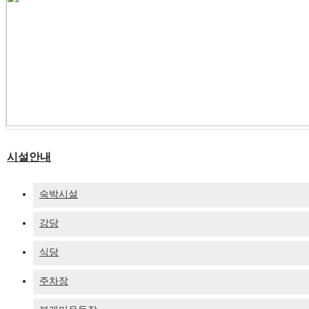
시설안내
숙박시설
강당
식당
주차장