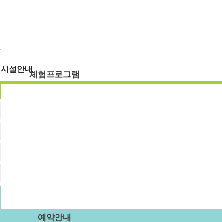
숙박시설
강당
식당
주차장
부래미운동장
시설안내
체험프로그램
숙박시설
체험프로그램
수확체험 프로그램
강당
문화체험 프로그램
먹거리 체험 프로그램
식당
패키지 프로그램
주차장
숙박형 프로그램
부래미운동장
이달의 추천체험
체험동영상
부래미 마을축제
예약안내