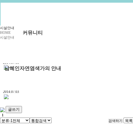
예약안내
예약문의
1:1상담신청
시설안내
커뮤니티
HOME
시설안내
공지사항
부래미 갤러리
다목적 체험관 - 숙소
부래미 체험후기
2014.07.16
남혜인자연염색가의 안내
천연염색 제품
2022년 천연염색 상반기 강의계획서
개인민박
2014.07.03
글쓰기
1