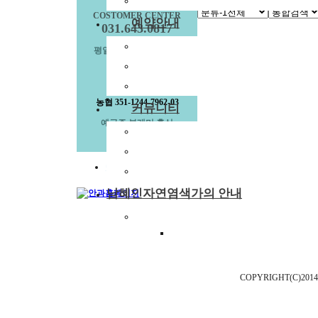
부래미 마을축제
COSTOMER CENTER
예약안내
031.643.0817
예약안내
평일 오전9시 ~ 오후6시
예약문의
1:1상담신청
입금계좌안내
농협 351-1244-7962-03
커뮤니티
예금주 부래미 홍실
공지사항
부래미 갤러리
이용약관
개인정보취급방침
이메일수집거부
부래미 체험후기
남혜인자연염색가의 안내
천연염색 제품
경기도 이천시 율면 금율로 
2022년 천연염색 상반기 강의계
업무시간:평일 9시부
COPYRIGHT(C)2014