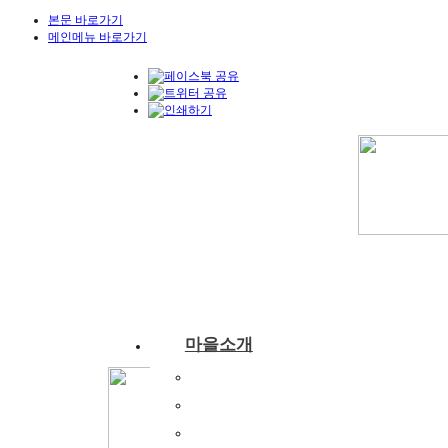
본문 바로가기
메인메뉴 바로가기
마을소개
부래미마을소개
주변관광지
찾아오시는길