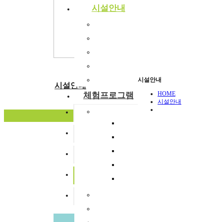
시설안내
숙박시설
강당
식당
주차장
부래미운동장
시설안내
시설안내
HOME
체험프로그램
시설안내
체험프로그램
숙박시설
수확체험 프로그램
강당
문화체험 프로그램
먹거리 체험 프로그램
식당
부래미 주차장
패키지 프로그램
2014.07.16
주차장
숙박형 프로그램
이달의 추천체험
부래미운동장
글쓰기
체험동영상
1