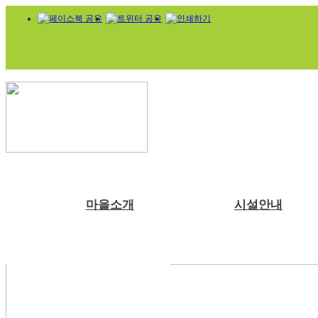
마을소개
시설안내
부래미마을소개
숙박시설
체험프로그램
예약안내
공지사항
천연염색 제품
주변관광지
강당
예약문의
부래미 갤러리
수확체험 프로그램
2022년 천연염색 상반기 강의계획서
찾아오시는길
식당
1:1상담신청
부래미 체험후기
문화체험 프로그램
주차장
먹거리 체험 프로그램