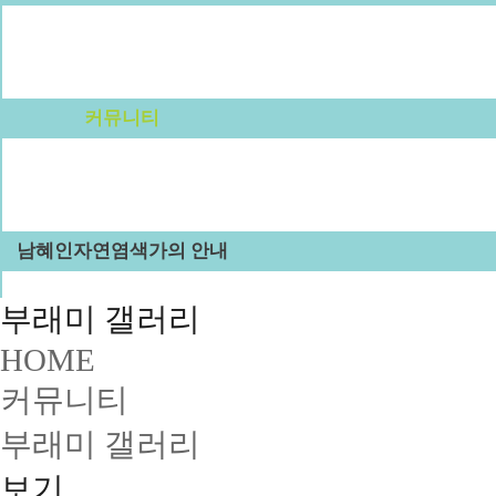
예약안내
예약문의
1:1상담신청
커뮤니티
공지사항
부래미 갤러리
부래미 체험후기
남혜인자연염색가의 안내
천연염색 제품
부래미 갤러리
2022년 천연염색 상반기 강의계획서
HOME
커뮤니티
부래미 갤러리
보기