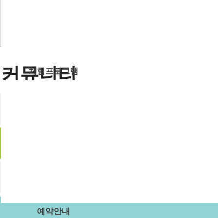
숙박시설
강당
식당
주차장
부래미운동장
커뮤니티
체험프로그램
체험프로그램
수확체험 프로그램
공지사항
문화체험 프로그램
먹거리 체험 프로그램
부래미 갤러리
패키지 프로그램
숙박형 프로그램
이달의 추천체험
부래미 체험후기
체험동영상
부래미 마을축제
예약안내