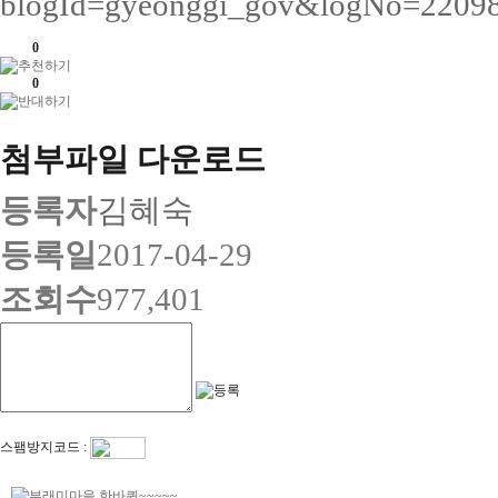
blogId=gyeonggi_gov&logNo=22098
0
0
첨부파일 다운로드
등록자
김혜숙
등록일
2017-04-29
조회수
977,401
스팸방지코드 :