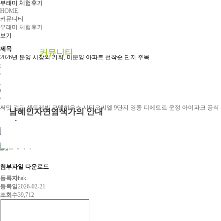
부래미 체험후기
예약안내
HOME
커뮤니티
예약문의
부래미 체험후기
보기
1:1상담신청
제목
커뮤니티
2026년 분양 시장의 기회, 미분양 아파트 선착순 단지 주목
최근 금리 변동성과 공급 부족 우려가 맞물리면서 신축 아파트를 향한 수요자들의 움직
공지사항
중입니다. 2026년 현재, 정부의 지방 미분양 주택 세제 혜택 등 강력한 지원책이 
부래미 갤러리
도시의 미분양 물량은 향후 공급 가뭄 시기에 희소성 높은 자산이 될 가능성이 큽니다.
니다. 발 빠르게 움직여 로열동과 로열층을 선점하는 것이 하락장 이후 상승장에서 웃을
부래미 체험후기
역 수자인 모델하우스
영종 대방 디에트르
구리역 하이니티 리버파크 모델하우스
산곡
써밋
검단 센트레빌 모델하우스
시티오씨엘 9단지
영종 디에트르
운정 아이파크 공식
남혜인자연염색가의 안내
0
천연염색 제품
0
2022년 천연염색 상반기 강의계획서
첨부파일 다운로드
등록자
hak
등록일
2026-02-21
조회수
39,712