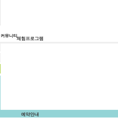
숙박시설
강당
식당
주차장
부래미운동장
커뮤니티
체험프로그램
공지사항
체험프로그램
수확체험 프로그램
부래미 갤러리
문화체험 프로그램
먹거리 체험 프로그램
부래미 체험후기
패키지 프로그램
숙박형 프로그램
이달의 추천체험
체험동영상
부래미 마을축제
예약안내