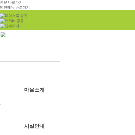
본문 바로가기
메인메뉴 바로가기
마을소개
부래미마을소개
주변관광지
찾아오시는길
시설안내