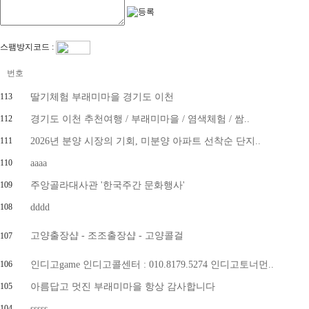
스팸방지코드 :
번호
113
딸기체험 부래미마을 경기도 이천
112
경기도 이천 추천여행 / 부래미마을 / 염색체험 / 쌈..
111
2026년 분양 시장의 기회, 미분양 아파트 선착순 단지..
110
aaaa
109
주앙골라대사관 '한국주간 문화행사'
108
dddd
고양출장샵 - 조조출장샵 - 고양콜걸
107
106
인디고game 인디고콜센터 : 010.8179.5274 인디고토너먼..
105
아름답고 멋진 부래미마을 항상 감사합니다
104
sssss