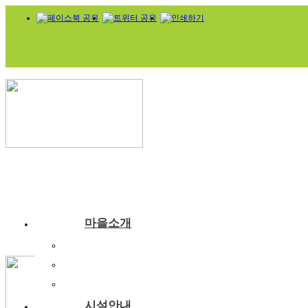
마을소개
부래미마을소개
주변관광지
찾아오시는길
시설안내