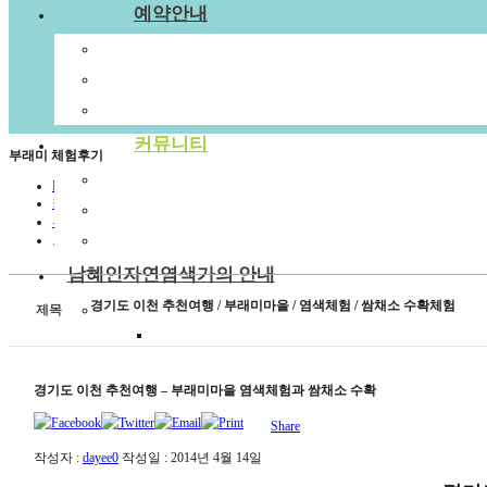
예약안내
예약안내
예약문의
1:1상담신청
커뮤니티
부래미 체험후기
공지사항
HOME
커뮤니티
부래미 갤러리
부래미 체험후기
부래미 체험후기
보기
남혜인자연염색가의 안내
경기도 이천 추천여행 / 부래미마을 / 염색체험 / 쌈채소 수확체험
천연염색 제품
제목
2022년 천연염색 상반기 강의계획서
경기도 이천 추천여행 – 부래미마을 염색체험과 쌈채소 수확
Share
작성자 :
dayee0
작성일 :
2014년 4월 14일